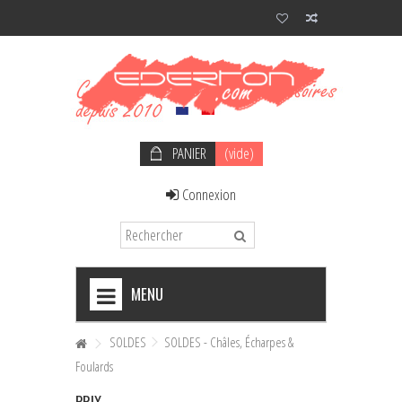
PANIER
(vide)
Connexion
MENU
+
NOEUDS PAPILLON HOMME
SOLDES
SOLDES - Châles, Écharpes &
Foulards
+
NOEUDS PAPILLON FEMME
PRIX