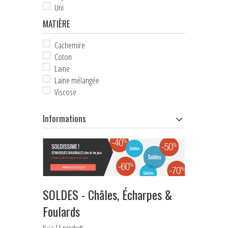
Uni
HOUSSES D'ÉTRIERS
MATIÈRE
POCHES À FRIANDISES
Cachemire
Coton
BIJOUX DE LICOL
Laine
CEINTURES DE SMOKING
Laine mélangée
Viscose
+
ÉCHARPES • FOULARDS
Informations
CHÈQUES CADEAU
SOLDES - Châles, Écharpes &
Foulards
Il y a 11 produits.