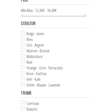
NOEUDS PAPILLON ENFANT
Min-Max :
12,00€ - 34,00€
+
CRAVATES
COULEUR
ASCOTS & LAVALLIÈRES
Beige - Ivoire
+
POCHETTES & BOUTONNIÈRES
Bleu
Gris - Argent
+
BIJOUX FEMME
Marron - Bronze
+
BOUTONS DE MANCHETTE
Multicolore
Noir
+
PINCES & ÉPINGLES À CRAVATE
Orange - Ocre - Terracotta
Rose - Fuchsia
BALEINES DE COL
Vert - Kaki
Violet - Mauve - Lavande
+
ACCESSOIRES DE COIFFURE
TRAME
+
PETITS ACCESSOIRES TEXTILES
Carreaux
+
CRAVATES & PLASTRONS D'ÉQUITATION
Rayures