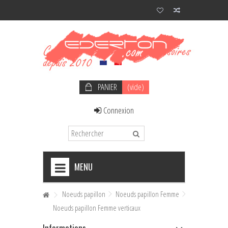
PANIER
(vide)
Connexion
MENU
+
NOEUDS PAPILLON HOMME
Noeuds papillon
Noeuds papillon Femme
Noeuds papillon Femme verticaux
+
NOEUDS PAPILLON FEMME
Informations