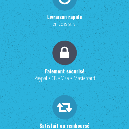
HOUSSES D'ÉTRIERS
Livraison rapide
POCHES À FRIANDISES
en Colis suivi
BIJOUX DE LICOL
CEINTURES DE SMOKING
+
ÉCHARPES • FOULARDS
CHÈQUES CADEAU
Paiement sécurisé
Paypal • CB • Visa • Mastercard
Satisfait ou remboursé