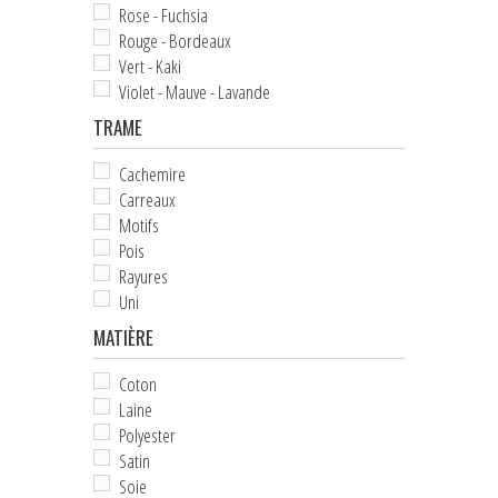
Rose - Fuchsia
HOUSSES D'ÉTRIERS
Rouge - Bordeaux
Vert - Kaki
POCHES À FRIANDISES
Violet - Mauve - Lavande
TRAME
BIJOUX DE LICOL
CEINTURES DE SMOKING
Cachemire
Carreaux
+
ÉCHARPES • FOULARDS
Motifs
Pois
CHÈQUES CADEAU
Rayures
Uni
MATIÈRE
Coton
Laine
Polyester
Satin
Soie