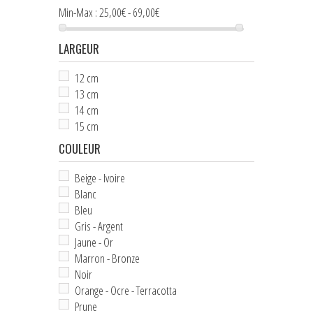
NOEUDS PAPILLON ENFANT
Min-Max :
25,00€ - 69,00€
+
CRAVATES
LARGEUR
ASCOTS & LAVALLIÈRES
12 cm
13 cm
+
POCHETTES & BOUTONNIÈRES
14 cm
15 cm
+
BIJOUX FEMME
COULEUR
+
BOUTONS DE MANCHETTE
Beige - Ivoire
+
PINCES & ÉPINGLES À CRAVATE
Blanc
Bleu
BALEINES DE COL
Gris - Argent
Jaune - Or
+
ACCESSOIRES DE COIFFURE
Marron - Bronze
+
Noir
PETITS ACCESSOIRES TEXTILES
Orange - Ocre - Terracotta
+
CRAVATES & PLASTRONS D'ÉQUITATION
Prune