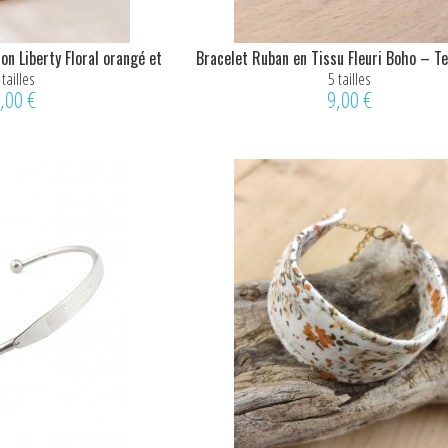
on Liberty Floral orangé et
Bracelet Ruban en Tissu Fleuri Boho – Te
vert
Orange...
 tailles
5 tailles
,00 €
9,00 €