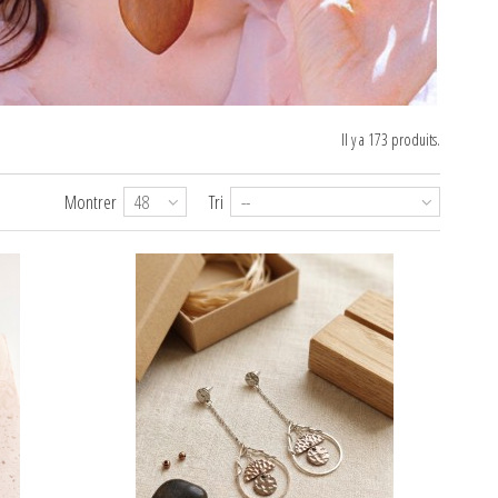
Il y a 173 produits.
Montrer
48
Tri
--