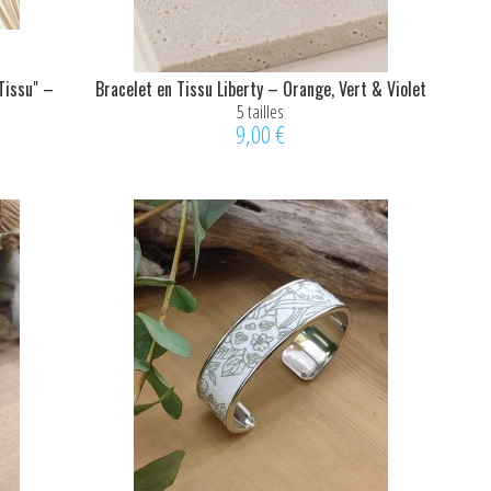
 Tissu" –
Bracelet en Tissu Liberty – Orange, Vert & Violet
foncé
5 tailles
9,00 €