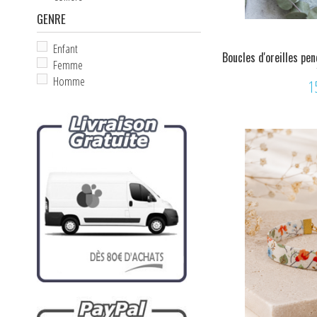
Plaqué Or
GENRE
Plume naturelle
Polyester
Enfant
Résine
Boucles d'oreilles pe
Femme
Or
Satin
Homme
1
Strass
Tissu - Fibre
Tulle
Émail