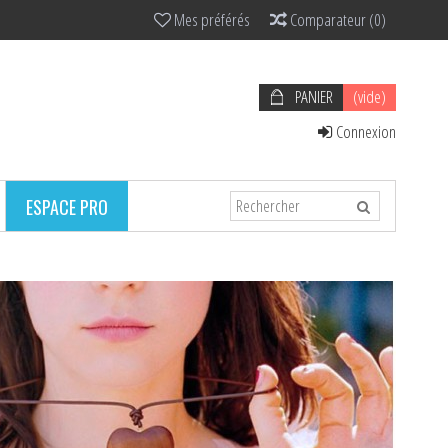
Mes préférés
Comparateur
(
0
)
PANIER
(vide)
Connexion
ESPACE PRO