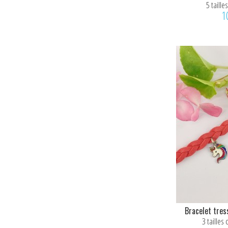
5 taill
1
Bracelet tres
3 tailles 