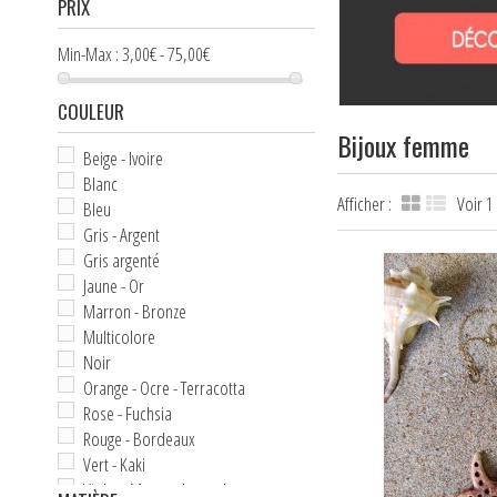
PRIX
Min-Max :
3,00€ - 75,00€
COULEUR
Bijoux femme
Beige - Ivoire
Blanc
Afficher :
Voir 1
Bleu
Gris - Argent
Gris argenté
Jaune - Or
Marron - Bronze
Multicolore
Noir
Orange - Ocre - Terracotta
Rose - Fuchsia
Rouge - Bordeaux
Vert - Kaki
Violet - Mauve - Lavande