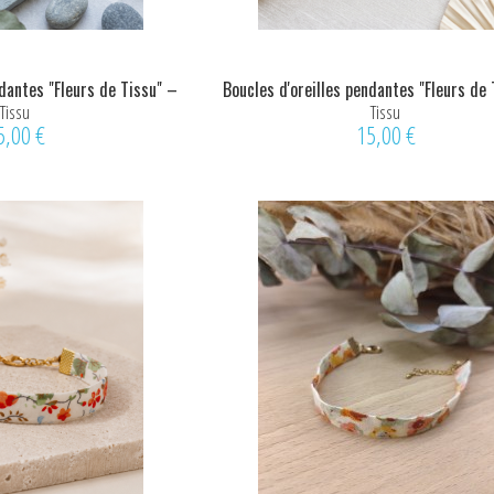
ndantes "Fleurs de Tissu" –
Boucles d'oreilles pendantes "Fleurs de
ange,...
Orange,...
Tissu
Tissu
5,00 €
15,00 €