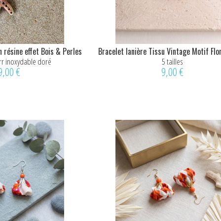
n résine effet Bois & Perles
Bracelet lanière Tissu Vintage Motif Flo
chêne
rr inoxydable doré
5 tailles
9,00 €
9,00 €