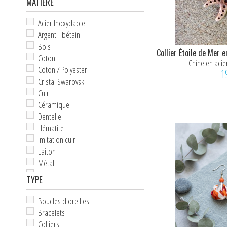
MATIÈRE
Acier Inoxydable
Argent Tibétain
Bois
Collier Étoile de Mer e
Coton
Chîne en acie
Coton / Polyester
1
Cristal Swarovski
Cuir
Céramique
Dentelle
Hématite
Imitation cuir
Laiton
Métal
Organza
TYPE
Os
Perles
Boucles d'oreilles
Pierre naturelle
Bracelets
Plaqué Argent
Colliers