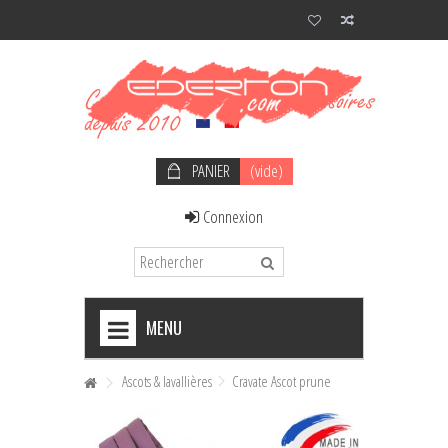
PANIER
(vide)
Connexion
MENU
+
NOEUDS PAPILLON HOMME
Ascots & lavallières
Cravate Ascot prune
+
NOEUDS PAPILLON FEMME