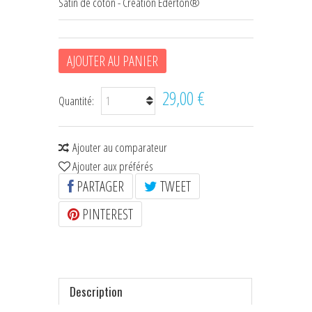
Satin de coton - Création Ederton®
HOUSSES D'ÉTRIERS
POCHES À FRIANDISES
AJOUTER AU PANIER
BIJOUX DE LICOL
29,00 €
Quantité:
CEINTURES DE SMOKING
+
ÉCHARPES • FOULARDS
Ajouter au comparateur
Ajouter aux préférés
CHÈQUES CADEAU
PARTAGER
TWEET
PINTEREST
Description