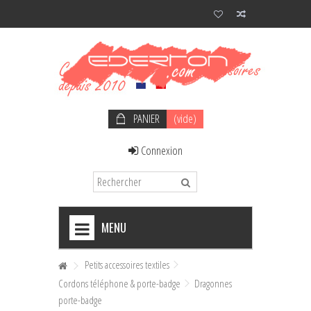
PANIER
(vide)
Connexion
MENU
+
NOEUDS PAPILLON HOMME
Petits accessoires textiles
Cordons téléphone & porte-badge
Dragonnes
+
NOEUDS PAPILLON FEMME
porte-badge