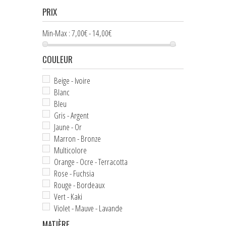
NOEUDS PAPILLON ENFANT
PRIX
+
CRAVATES
Min-Max :
7,00€ - 14,00€
ASCOTS & LAVALLIÈRES
COULEUR
+
POCHETTES & BOUTONNIÈRES
Beige - Ivoire
+
Blanc
BIJOUX FEMME
Bleu
+
BOUTONS DE MANCHETTE
Gris - Argent
Jaune - Or
+
PINCES & ÉPINGLES À CRAVATE
Marron - Bronze
Multicolore
BALEINES DE COL
Orange - Ocre - Terracotta
Rose - Fuchsia
+
ACCESSOIRES DE COIFFURE
Rouge - Bordeaux
Vert - Kaki
+
PETITS ACCESSOIRES TEXTILES
Violet - Mauve - Lavande
+
CRAVATES & PLASTRONS D'ÉQUITATION
MATIÈRE