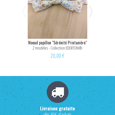
Noeud papillon "Sérénité Printanière"
Noeud pap
"Sérén
2 modéles - Collection EDERTON®
4 tai
20,00 €
Livraison gratuite
dès 80€ d'achats