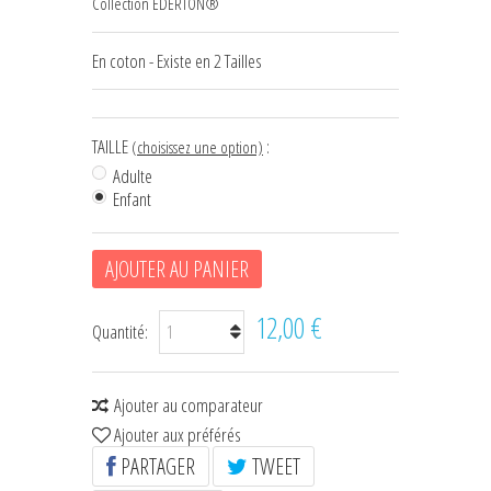
Collection EDERTON®
HOUSSES D'ÉTRIERS
En coton - Existe en 2 Tailles
POCHES À FRIANDISES
BIJOUX DE LICOL
TAILLE
:
(choisissez une option)
CEINTURES DE SMOKING
Adulte
Enfant
+
ÉCHARPES • FOULARDS
CHÈQUES CADEAU
AJOUTER AU PANIER
12,00 €
Quantité:
Ajouter au comparateur
Ajouter aux préférés
PARTAGER
TWEET