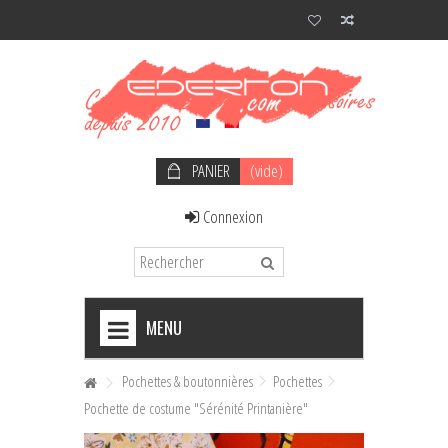
PANIER
(vide)
Connexion
MENU
+
NOEUDS PAPILLON HOMME
Pochettes & boutonnières
Pochettes
Pochette de costume "Sérénité Printanière"
+
NOEUDS PAPILLON FEMME