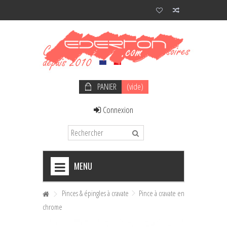
PANIER
(vide)
Connexion
MENU
+
NOEUDS PAPILLON HOMME
Pinces & épingles à cravate
Pince à cravate en
chrome
+
NOEUDS PAPILLON FEMME