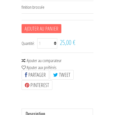
finition brossée
HOUSSES D'ÉTRIERS
POCHES À FRIANDISES
AJOUTER AU PANIER
BIJOUX DE LICOL
CEINTURES DE SMOKING
25,00 €
Quantité:
+
ÉCHARPES • FOULARDS
Ajouter au comparateur
CHÈQUES CADEAU
Ajouter aux préférés
PARTAGER
TWEET
PINTEREST
Description