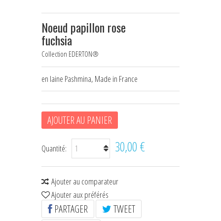
HOUSSES D'ÉTRIERS
Noeud papillon rose
POCHES À FRIANDISES
fuchsia
Collection EDERTON®
BIJOUX DE LICOL
CEINTURES DE SMOKING
en laine Pashmina, Made in France
+
ÉCHARPES • FOULARDS
CHÈQUES CADEAU
AJOUTER AU PANIER
30,00 €
Quantité:
Ajouter au comparateur
Ajouter aux préférés
PARTAGER
TWEET