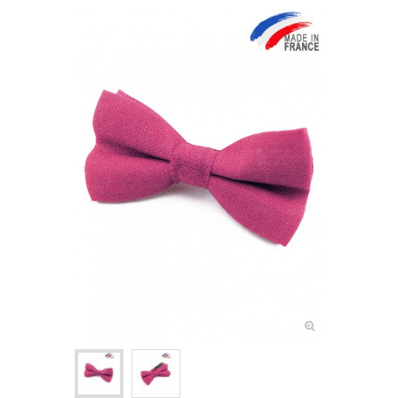
NOEUDS PAPILLON ENFANT
+
CRAVATES
ASCOTS & LAVALLIÈRES
+
POCHETTES & BOUTONNIÈRES
+
BIJOUX FEMME
+
BOUTONS DE MANCHETTE
+
PINCES & ÉPINGLES À CRAVATE
BALEINES DE COL
+
ACCESSOIRES DE COIFFURE
+
PETITS ACCESSOIRES TEXTILES
+
CRAVATES & PLASTRONS D'ÉQUITATION