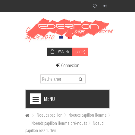
PANIER
(vide)
Connexion
MENU
+
NOEUDS PAPILLON HOMME
Noeuds papillon
Noeuds papillon Homme
Noeuds papillon Homme pré-noués
Noeud
+
NOEUDS PAPILLON FEMME
papillon rose fuchsia