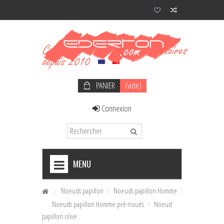
PANIER
(vide)
Connexion
MENU
+
NOEUDS PAPILLON HOMME
Noeuds papillon
Noeuds papillon Homme
Noeuds papillon Homme pré-noués
Noeud
+
NOEUDS PAPILLON FEMME
papillon olive