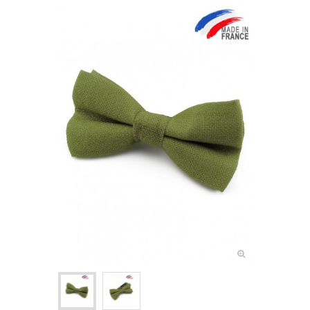
NOEUDS PAPILLON ENFANT
+
CRAVATES
ASCOTS & LAVALLIÈRES
+
POCHETTES & BOUTONNIÈRES
+
BIJOUX FEMME
+
BOUTONS DE MANCHETTE
+
PINCES & ÉPINGLES À CRAVATE
BALEINES DE COL
+
ACCESSOIRES DE COIFFURE
+
PETITS ACCESSOIRES TEXTILES
+
CRAVATES & PLASTRONS D'ÉQUITATION