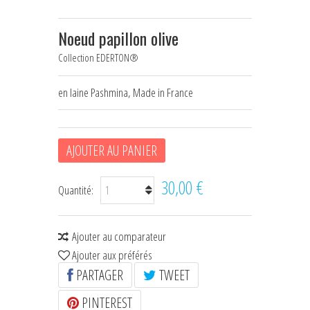
HOUSSES D'ÉTRIERS
Noeud papillon olive
POCHES À FRIANDISES
Collection EDERTON®
BIJOUX DE LICOL
en laine Pashmina, Made in France
CEINTURES DE SMOKING
+
ÉCHARPES • FOULARDS
AJOUTER AU PANIER
CHÈQUES CADEAU
30,00 €
Quantité:
Ajouter au comparateur
Ajouter aux préférés
PARTAGER
TWEET
PINTEREST