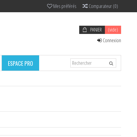
Mes préférés
Comparateur
(
0
)
PANIER
(vide)
Connexion
ESPACE PRO