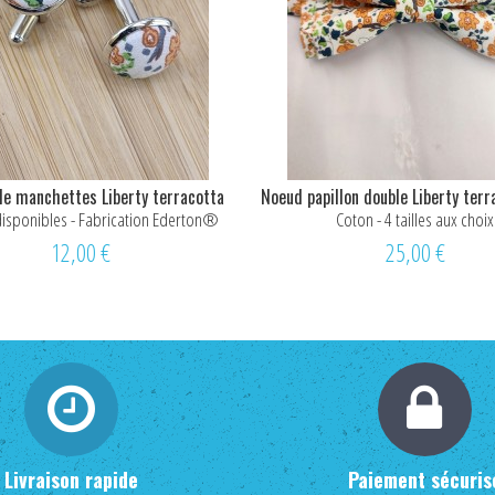
de manchettes Liberty terracotta
Noeud papillon double Liberty terr
enfant
 disponibles - Fabrication Ederton®
Coton - 4 tailles aux choix
12,00 €
25,00 €
Livraison rapide
Paiement sécuris