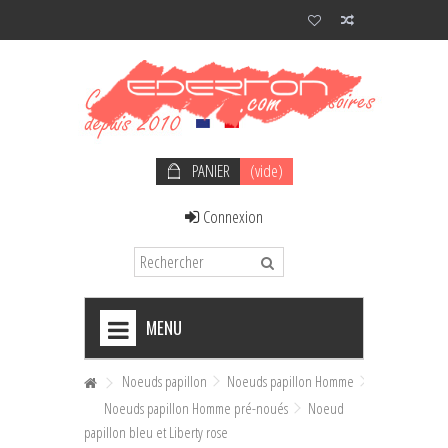
PANIER
(vide)
Connexion
MENU
+
NOEUDS PAPILLON HOMME
Noeuds papillon
Noeuds papillon Homme
Noeuds papillon Homme pré-noués
Noeud
+
NOEUDS PAPILLON FEMME
papillon bleu et Liberty rose