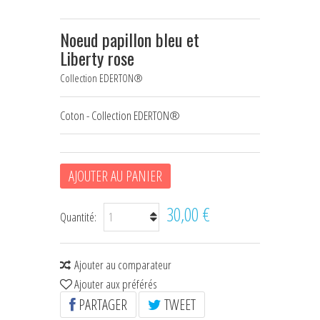
HOUSSES D'ÉTRIERS
Noeud papillon bleu et
POCHES À FRIANDISES
Liberty rose
Collection EDERTON®
BIJOUX DE LICOL
CEINTURES DE SMOKING
Coton - Collection EDERTON®
+
ÉCHARPES • FOULARDS
CHÈQUES CADEAU
AJOUTER AU PANIER
30,00 €
Quantité:
Ajouter au comparateur
Ajouter aux préférés
PARTAGER
TWEET