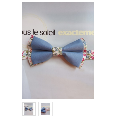
NOEUDS PAPILLON ENFANT
+
CRAVATES
ASCOTS & LAVALLIÈRES
+
POCHETTES & BOUTONNIÈRES
+
BIJOUX FEMME
+
BOUTONS DE MANCHETTE
+
PINCES & ÉPINGLES À CRAVATE
BALEINES DE COL
+
ACCESSOIRES DE COIFFURE
+
PETITS ACCESSOIRES TEXTILES
+
CRAVATES & PLASTRONS D'ÉQUITATION