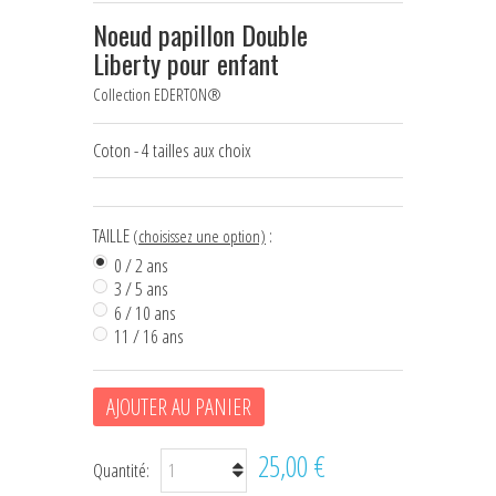
Noeud papillon Double
HOUSSES D'ÉTRIERS
Liberty pour enfant
POCHES À FRIANDISES
Collection EDERTON®
BIJOUX DE LICOL
Coton - 4 tailles aux choix
CEINTURES DE SMOKING
+
ÉCHARPES • FOULARDS
TAILLE
:
(choisissez une option)
0 / 2 ans
CHÈQUES CADEAU
3 / 5 ans
6 / 10 ans
11 / 16 ans
AJOUTER AU PANIER
25,00 €
Quantité: