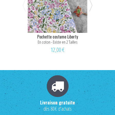
Pochette costume Liberty
Noeud pap
En coton - Existe en 2 Tailles
Coton - C
12,00 €
Livraison gratuite
dès 80€ d'achats