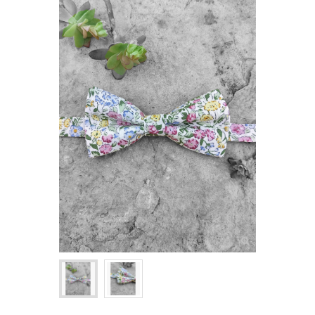
NOEUDS PAPILLON ENFANT
+
CRAVATES
ASCOTS & LAVALLIÈRES
+
POCHETTES & BOUTONNIÈRES
+
BIJOUX FEMME
+
BOUTONS DE MANCHETTE
+
PINCES & ÉPINGLES À CRAVATE
BALEINES DE COL
+
ACCESSOIRES DE COIFFURE
+
PETITS ACCESSOIRES TEXTILES
+
CRAVATES & PLASTRONS D'ÉQUITATION