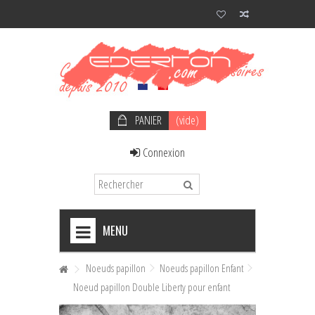
PANIER
(vide)
Connexion
MENU
+
NOEUDS PAPILLON HOMME
Noeuds papillon
Noeuds papillon Enfant
Noeud papillon Double Liberty pour enfant
+
NOEUDS PAPILLON FEMME