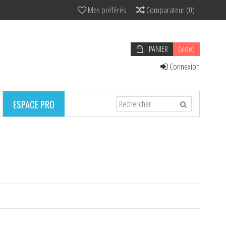
Mes préférés
Comparateur
(
0
)
PANIER
(vide)
Connexion
ESPACE PRO