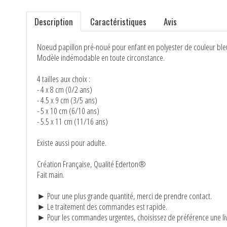
Description
Caractéristiques
Avis
N
oeud papillon pré-noué pour enfant en polyester de couleur bleu
Modèle indémodable en toute circonstance.
4 tailles aux choix :
- 4 x 8 cm (0/2 ans)
- 4.5 x 9 cm (3/5 ans)
- 5 x 10 cm (6/10 ans)
- 5.5 x 11 cm (11/16 ans)
Existe aussi pour adulte.
Création Française, Qualité Ederton®
Fait main.
► Pour une plus grande quantité, merci de prendre contact.
► Le traitement des commandes est rapide.
► Pour les commandes urgentes, choisissez de préférence une liv