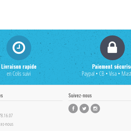
Livraison rapide
Paiement sécuris
en Colis suivi
Paypal • CB • Visa • Mas
es
Suivez-nous
78.16.07
tez-nous