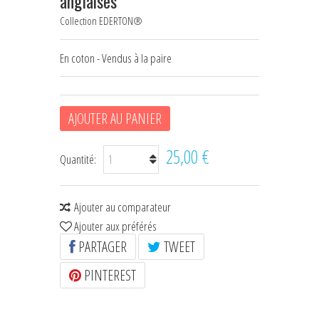
anglaises
HOUSSES D'ÉTRIERS
Collection EDERTON®
POCHES À FRIANDISES
En coton - Vendus à la paire
BIJOUX DE LICOL
CEINTURES DE SMOKING
AJOUTER AU PANIER
+
ÉCHARPES • FOULARDS
25,00 €
Quantité:
CHÈQUES CADEAU
Ajouter au comparateur
Ajouter aux préférés
PARTAGER
TWEET
PINTEREST