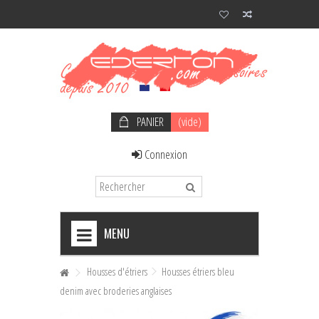
PANIER
(vide)
Connexion
MENU
+
NOEUDS PAPILLON HOMME
Housses d'étriers
Housses étriers bleu
denim avec broderies anglaises
+
NOEUDS PAPILLON FEMME