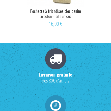
Pochette à friandises bleu denim
Pochette à 
En coton - Taille unique
En cot
16,00 €
Livraison gratuite
dès 80€ d'achats