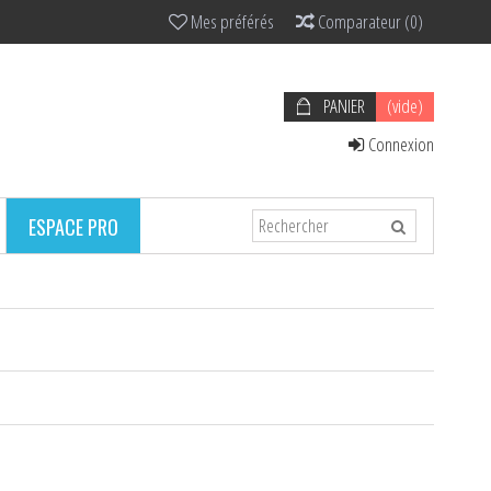
Mes préférés
Comparateur
(
0
)
PANIER
(vide)
Connexion
ESPACE PRO