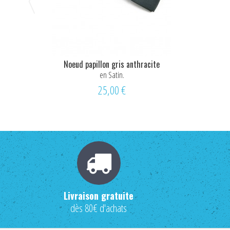
Noeud papillon gris anthracite
en Satin.
25,00 €
Livraison gratuite
dès 80€ d'achats