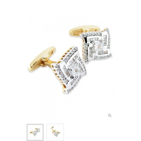
NOEUDS PAPILLON ENFANT
+
CRAVATES
ASCOTS & LAVALLIÈRES
+
POCHETTES & BOUTONNIÈRES
+
BIJOUX FEMME
+
BOUTONS DE MANCHETTE
+
PINCES & ÉPINGLES À CRAVATE
BALEINES DE COL
+
ACCESSOIRES DE COIFFURE
+
PETITS ACCESSOIRES TEXTILES
+
CRAVATES & PLASTRONS D'ÉQUITATION