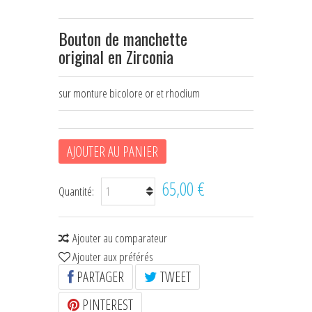
HOUSSES D'ÉTRIERS
Bouton de manchette
POCHES À FRIANDISES
original en Zirconia
BIJOUX DE LICOL
sur monture bicolore or et rhodium
CEINTURES DE SMOKING
+
ÉCHARPES • FOULARDS
AJOUTER AU PANIER
CHÈQUES CADEAU
65,00 €
Quantité:
Ajouter au comparateur
Ajouter aux préférés
PARTAGER
TWEET
PINTEREST