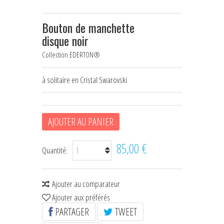
HOUSSES D'ÉTRIERS
Bouton de manchette
POCHES À FRIANDISES
disque noir
Collection EDERTON®
BIJOUX DE LICOL
CEINTURES DE SMOKING
à solitaire en Cristal Swarovski
+
ÉCHARPES • FOULARDS
CHÈQUES CADEAU
AJOUTER AU PANIER
85,00 €
Quantité:
Ajouter au comparateur
Ajouter aux préférés
PARTAGER
TWEET