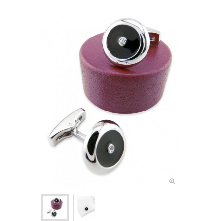
NOEUDS PAPILLON ENFANT
+
CRAVATES
ASCOTS & LAVALLIÈRES
+
POCHETTES & BOUTONNIÈRES
+
BIJOUX FEMME
+
BOUTONS DE MANCHETTE
+
PINCES & ÉPINGLES À CRAVATE
BALEINES DE COL
+
ACCESSOIRES DE COIFFURE
+
PETITS ACCESSOIRES TEXTILES
+
CRAVATES & PLASTRONS D'ÉQUITATION