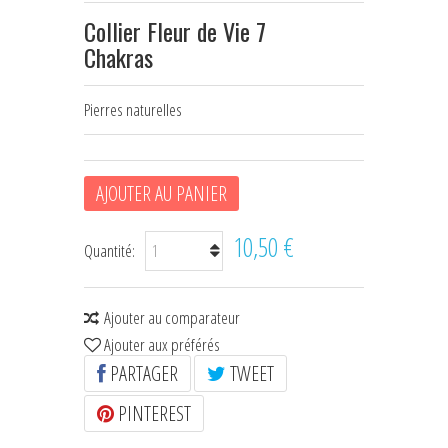
Collier Fleur de Vie 7
HOUSSES D'ÉTRIERS
Chakras
POCHES À FRIANDISES
Pierres naturelles
BIJOUX DE LICOL
CEINTURES DE SMOKING
AJOUTER AU PANIER
+
ÉCHARPES • FOULARDS
CHÈQUES CADEAU
10,50 €
Quantité:
Ajouter au comparateur
Ajouter aux préférés
PARTAGER
TWEET
PINTEREST