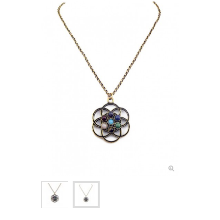
NOEUDS PAPILLON ENFANT
+
CRAVATES
ASCOTS & LAVALLIÈRES
+
POCHETTES & BOUTONNIÈRES
+
BIJOUX FEMME
+
BOUTONS DE MANCHETTE
+
PINCES & ÉPINGLES À CRAVATE
BALEINES DE COL
+
ACCESSOIRES DE COIFFURE
+
PETITS ACCESSOIRES TEXTILES
+
CRAVATES & PLASTRONS D'ÉQUITATION