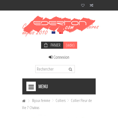
PANIER
(vide)
Connexion
MENU
+
NOEUDS PAPILLON HOMME
Bijoux femme
Colliers
Collier Fleur de
Vie 7 Chakras
+
NOEUDS PAPILLON FEMME