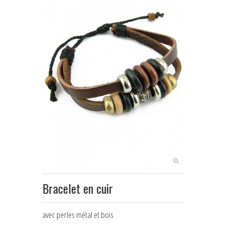
NOEUDS PAPILLON ENFANT
+
CRAVATES
ASCOTS & LAVALLIÈRES
+
POCHETTES & BOUTONNIÈRES
+
BIJOUX FEMME
+
BOUTONS DE MANCHETTE
+
PINCES & ÉPINGLES À CRAVATE
BALEINES DE COL
+
ACCESSOIRES DE COIFFURE
Bracelet en cuir
+
PETITS ACCESSOIRES TEXTILES
avec perles métal et bois
+
CRAVATES & PLASTRONS D'ÉQUITATION