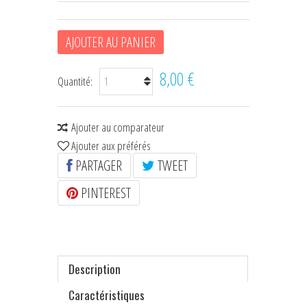
HOUSSES D'ÉTRIERS
AJOUTER AU PANIER
POCHES À FRIANDISES
8,00 €
BIJOUX DE LICOL
Quantité:
CEINTURES DE SMOKING
Ajouter au comparateur
+
ÉCHARPES • FOULARDS
Ajouter aux préférés
PARTAGER
TWEET
CHÈQUES CADEAU
PINTEREST
Description
Caractéristiques