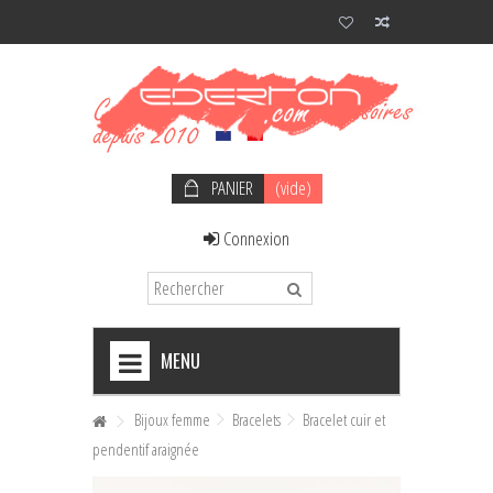
PANIER
(vide)
Connexion
MENU
+
NOEUDS PAPILLON HOMME
Bijoux femme
Bracelets
Bracelet cuir et
pendentif araignée
+
NOEUDS PAPILLON FEMME