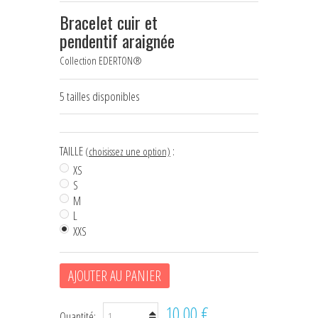
Bracelet cuir et
HOUSSES D'ÉTRIERS
pendentif araignée
POCHES À FRIANDISES
Collection EDERTON®
BIJOUX DE LICOL
5 tailles disponibles
CEINTURES DE SMOKING
+
ÉCHARPES • FOULARDS
TAILLE
:
(choisissez une option)
XS
CHÈQUES CADEAU
S
M
L
XXS
AJOUTER AU PANIER
10,00 €
Quantité: