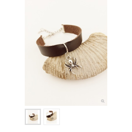
NOEUDS PAPILLON ENFANT
+
CRAVATES
ASCOTS & LAVALLIÈRES
+
POCHETTES & BOUTONNIÈRES
+
BIJOUX FEMME
+
BOUTONS DE MANCHETTE
+
PINCES & ÉPINGLES À CRAVATE
BALEINES DE COL
+
ACCESSOIRES DE COIFFURE
+
PETITS ACCESSOIRES TEXTILES
+
CRAVATES & PLASTRONS D'ÉQUITATION