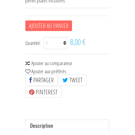
perles plates tricolores
HOUSSES D'ÉTRIERS
POCHES À FRIANDISES
AJOUTER AU PANIER
BIJOUX DE LICOL
8,00 €
Quantité:
CEINTURES DE SMOKING
+
ÉCHARPES • FOULARDS
Ajouter au comparateur
Ajouter aux préférés
CHÈQUES CADEAU
PARTAGER
TWEET
PINTEREST
Description