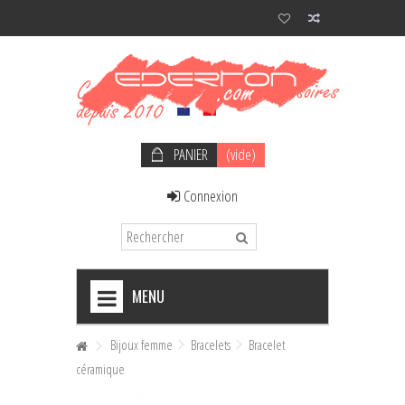
PANIER
(vide)
Connexion
MENU
+
NOEUDS PAPILLON HOMME
Bijoux femme
Bracelets
Bracelet
céramique
+
NOEUDS PAPILLON FEMME