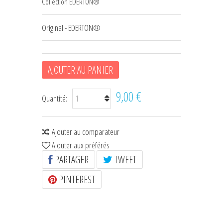
Collection EDERTON®
HOUSSES D'ÉTRIERS
Original - EDERTON®
POCHES À FRIANDISES
BIJOUX DE LICOL
AJOUTER AU PANIER
CEINTURES DE SMOKING
9,00 €
+
Quantité:
ÉCHARPES • FOULARDS
CHÈQUES CADEAU
Ajouter au comparateur
Ajouter aux préférés
PARTAGER
TWEET
PINTEREST