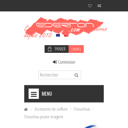
PANIER
(vide)
Connexion
MENU
+
NOEUDS PAPILLON HOMME
Accessoires de coiffure
Chouchous
Chouchou prune et argent
+
NOEUDS PAPILLON FEMME